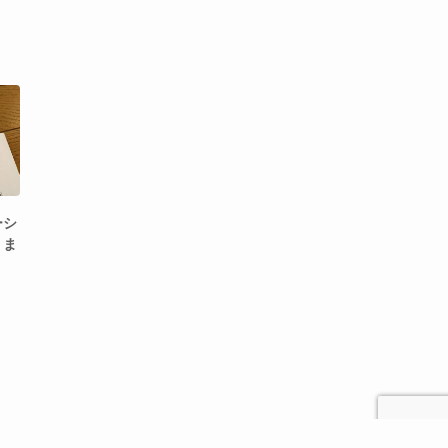
ーシ
りま