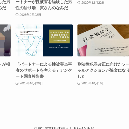
した男
ートナーが性被害を経験した男
2025年12月22日
みだ
性の語り場 寅さんのなみだ
2026年2月22日
トが掲
「パートナーによる性被害当事
刑法性犯罪改正に向けたソ
者のサポートを考える」アンケ
ャルアクションが論文にな
ート調査報告書
した
2025年10月29日
2025年10月10日
©
特定非営利活動法人 しあわせなみだ.