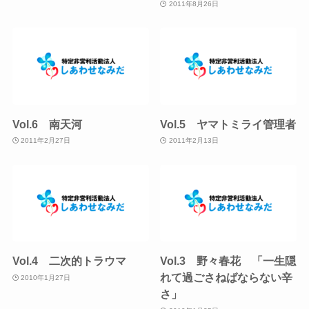
2011年8月26日
Vol.6 南天河
Vol.5 ヤマトミライ管理者
2011年2月27日
2011年2月13日
Vol.4 二次的トラウマ
Vol.3 野々春花 「一生隠
れて過ごさねばならない辛
2010年1月27日
さ」