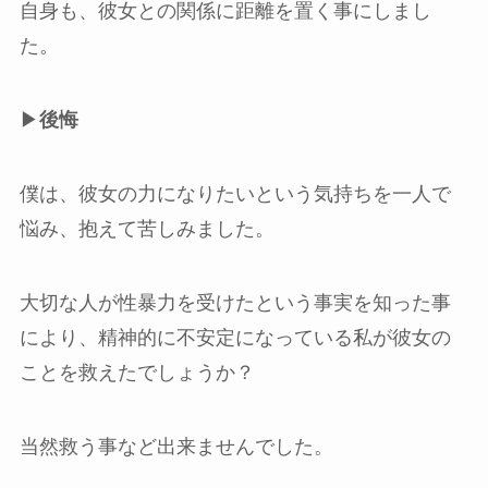
自身も、彼女との関係に距離を置く事にしまし
た。
▶︎
後悔
僕は、彼女の力になりたいという気持ちを一人で
悩み、抱えて苦しみました。
大切な人が性暴力を受けたという事実を知った事
により、精神的に不安定になっている私が彼女の
ことを救えたでしょうか？
当然救う事など出来ませんでした。