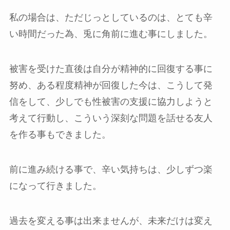
私の場合は、ただじっとしているのは、とても辛
い時間だった為、兎に角前に進む事にしました。
被害を受けた直後は自分が精神的に回復する事に
努め、ある程度精神が回復した今は、こうして発
信をして、少しでも性被害の支援に協力しようと
考えて行動し、こういう深刻な問題を話せる友人
を作る事もできました。
前に進み続ける事で、辛い気持ちは、少しずつ楽
になって行きました。
過去を変える事は出来ませんが、未来だけは変え