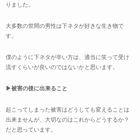
りました。
大多数の世間の男性は下ネタが好きな生き物で
す。
僕のように下ネタが辛い方は、適当に笑って受け
流すくらいが良いのではないかと思います。
▶︎被害の後に出来ること
起こってしまった被害はどうしても変えることは
出来ませんが、大切なのはこれからどうするか？
だと思っています。