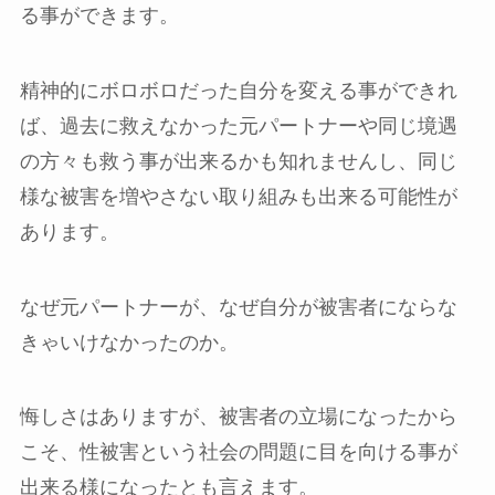
る事ができます。
精神的にボロボロだった自分を変える事ができれ
ば、過去に救えなかった元パートナーや同じ境遇
の方々も救う事が出来るかも知れませんし、同じ
様な被害を増やさない取り組みも出来る可能性が
あります。
なぜ元パートナーが、なぜ自分が被害者にならな
きゃいけなかったのか。
悔しさはありますが、被害者の立場になったから
こそ、性被害という社会の問題に目を向ける事が
出来る様になったとも言えます。