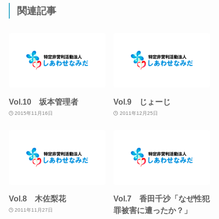
関連記事
Vol.10 坂本管理者
Vol.9 じょーじ
2015年11月16日
2011年12月25日
Vol.8 木佐梨花
Vol.7 香田千沙「なぜ性犯
罪被害に遭ったか？」
2011年11月27日