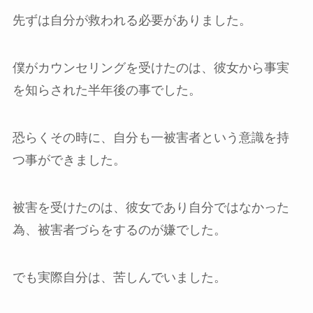
先ずは自分が救われる必要がありました。
僕がカウンセリングを受けたのは、彼女から事実
を知らされた半年後の事でした。
恐らくその時に、自分も一被害者という意識を持
つ事ができました。
被害を受けたのは、彼女であり自分ではなかった
為、被害者づらをするのが嫌でした。
でも実際自分は、苦しんでいました。