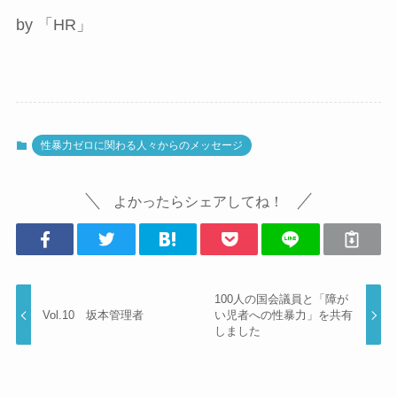
by 「HR」
性暴力ゼロに関わる人々からのメッセージ
よかったらシェアしてね！
100人の国会議員と「障が
Vol.10 坂本管理者
い児者への性暴力」を共有
しました