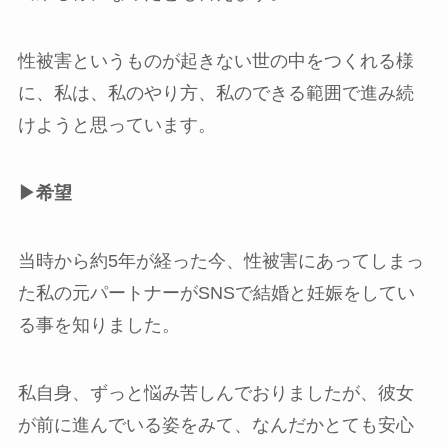
性被害というものが起きない世の中をつくれる様
に、私は、私のやり方、私のできる範囲で進み続
けようと思っています。
▶︎希望
当時から約5年が経った今、性被害にあってしまっ
た私の元パートナーがSNSで結婚と妊娠をしてい
る事を知りました。
私自身、ずっと悩み苦しんでおりましたが、彼女
が前に進んでいる姿をみて、なんだかとても安心